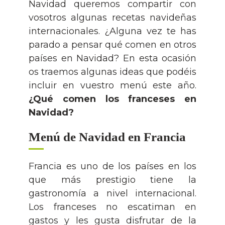
Curso escolar en el extranjero
Exámenes Goethe Institute
Blog
Navidad queremos compartir con
vosotros algunas recetas navideñas
Campamentos
Suscríbete a la newsletter
internacionales. ¿Alguna vez te has
parado a pensar qué comen en otros
países en Navidad? En esta ocasión
Contacto
os traemos algunas ideas que podéis
incluir en vuestro menú este año.
Acceso e-lab
¿Qué comen los franceses en
Navidad?
Cámarabilbao
Menú de Navidad en Francia
Francia es uno de los países en los
que más prestigio tiene la
gastronomía a nivel internacional.
Los franceses no escatiman en
gastos y les gusta disfrutar de la