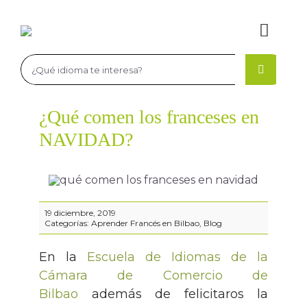
Saltar
al
Toggl
contenido
Navig
Buscar:
La Academia
¿Qué comen los franceses en
La academia de idiomas
Aprender Inglés
NAVIDAD?
Profesores de Idiomas en Bilbao
Cursos de inglés
Aprender Francés
Idiomas, niveles y certificaciones
Niveles y certificaciones de inglés
Cursos de francés
Aprender Alemán
19 diciembre, 2019
Categorías:
Aprender Francés en Bilbao
,
Blog
Exámenes Cambridge
Niveles y certificaciones de francés
Cursos de alemán
Matriculación
En la
Escuela de Idiomas de la
Estancias en el extranjero para jóvenes inglés
Niveles y certificaciones de alemán
Recursos
Cámara de Comercio de
Bilbao
además de felicitaros la