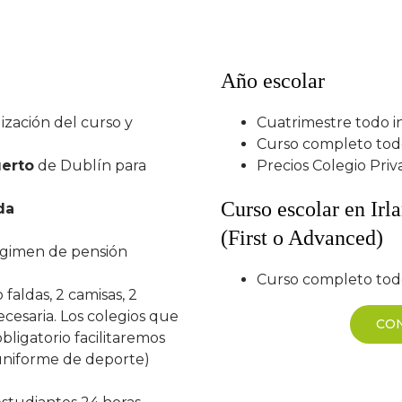
Año escolar
ización del curso y
Cuatrimestre todo i
Curso completo todo
uerto
de Dublín para
Precios Colegio Priv
Curso escolar en Ir
da
(First o Advanced)
régimen de pensión
Curso completo todo
faldas, 2 camisas, 2
ecesaria. Los colegios que
CO
ligatorio facilitaremos
uniforme de deporte)