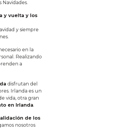
as Navidades.
a y vuelta y los
avidad y siempre
nes.
necesario en la
rsonal. Realizando
prenden a
nda
disfrutan del
res. Irlanda es un
de vida, otra gran
ato en Irlanda
.
alidación de los
rgamos nosotros