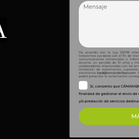
A
De acuerdo con la Ley 3/2018 rela
trataremos sus datos con el fin de tra
comunicaciones comerciales e inform
durante un periodo de 10 años y mien
colaboradoras relacionadas con los servi
limitación de tratamiento, supresión
electrónica
lopd@camarabilbao.com
.
podrá presentar la reclamación corres
Sí, consiento que CÁMARABI
finalidad de gestionar el envío d
y/o prestación de servicios destina