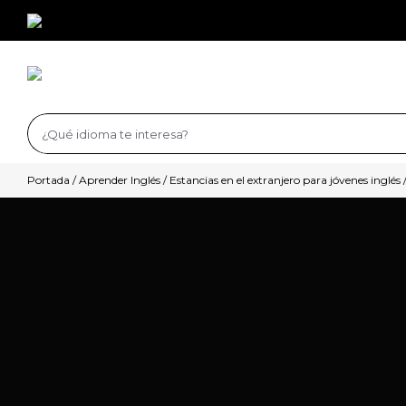
Saltar
al
contenido
Buscar:
Portada
/
Aprender Inglés
/
Estancias en el extranjero para jóvenes inglés