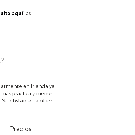
ulta aquí
las
a?
ularmente en Irlanda ya
a más práctica y menos
o. No obstante, también
Precios