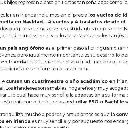
 sus hijos regresen a casa en fiestas tan señaladas como l
colar en Irlanda incluimos en el precio
los vuelos de id
vuelta en Navidad… 4 vuelos y 4 traslados desde el
idos porque sabemos que los estudiantes regresan en N
an todos juntos en el vuelo a que vuelen solos tan jóve
 un país anglófono
es el primer paso al bilingüismo tan 
jóvenes, pero igualmente importante es su desarrollo pe
 en Irlanda
los estudiantes no solo maduran sino que a
situaciones de una forma más autónoma.
que
cursan un cuatrimestre o año académico en Irla
al. Los irlandeses son amables, hogareños y muy acogedo
liar… lo cual hace muy sencilla la adaptación a su forma 
ir este país como destino para
estudiar ESO o Bachiller
tranquiliza mucho a padres y estudiantes es que la
conv
s en Irlanda
es muy sencilla, y por supuesto nos enca