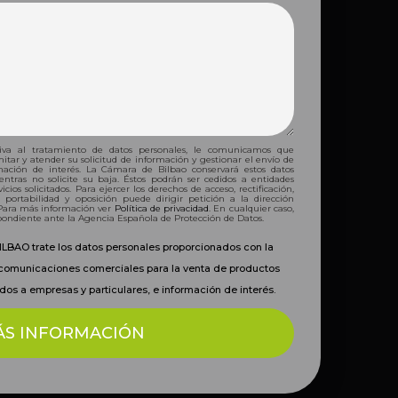
tiva al tratamiento de datos personales, le comunicamos que
mitar y atender su solicitud de información y gestionar el envío de
ación de interés. La Cámara de Bilbao conservará estos datos
tras no solicite su baja. Éstos podrán ser cedidos a entidades
cios solicitados. Para ejercer los derechos de acceso, rectificación,
, portabilidad y oposición puede dirigir petición a la dirección
 Para más información ver
Política de privacidad
. En cualquier caso,
pondiente ante la Agencia Española de Protección de Datos.
LBAO trate los datos personales proporcionados con la
e comunicaciones comerciales para la venta de productos
dos a empresas y particulares, e información de interés.