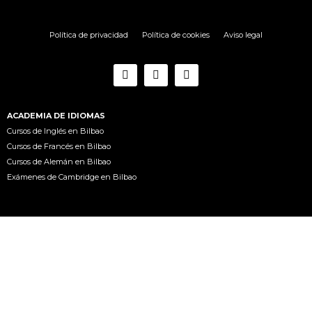
Curso escolar en el extran
Exámenes Goethe Institu
Blog
Política de privacidad
Política de cookies
Aviso legal
Campamentos
Suscríbete a la newsletter
Contacto
ACADEMIA DE IDIOMAS
Acceso e-lab
Cursos de Inglés en Bilbao
Cursos de Francés en Bilbao
Cámarabilbao
Cursos de Alemán en Bilbao
Exámenes de Cambridge en Bilbao