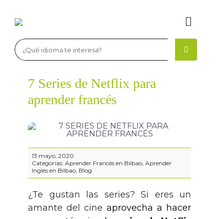
Saltar
al
Toggl
contenido
Navig
Buscar:
La Academia
7 Series de Netflix para
La academia de idiomas
Aprender Inglés
aprender francés
Profesores de Idiomas en Bilbao
Cursos de inglés
Aprender Francés
Idiomas, niveles y certificaciones
Niveles y certificaciones de inglés
Cursos de francés
Aprender Alemán
13 mayo, 2020
Categorías:
Aprender Francés en Bilbao
,
Aprender
Exámenes Cambridge
Niveles y certificaciones de francés
Cursos de alemán
Matriculación
Inglés en Bilbao
,
Blog
Estancias en el extranjero para jóvenes inglés
Niveles y certificaciones de alemán
Recursos
¿Te gustan las series? Si eres un
amante del cine
aprovecha a hacer