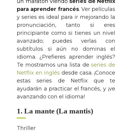
un maratón viendo
series de Netflix
Curso escolar en el extranjero
Exámenes Goethe Institute
Blog
para aprender francés
.
Ver películas
y series es ideal para ir mejorando la
Campamentos
Suscríbete a la newsletter
pronunciación, tanto si eres
principiante como si tienes un nivel
Contacto
avanzado; puedes verlas con
subtítulos si aún no dominas el
Acceso e-lab
idioma. ¿Prefieres aprender inglés?
Te mostramos una lista de
series de
Cámarabilbao
Netflix en inglés
desde casa. ¡Conoce
estas series de Netflix que te
ayudarán a practicar el francés, y ¡ve
avanzando con el idioma!
1. La mante (La mantis)
Thriller