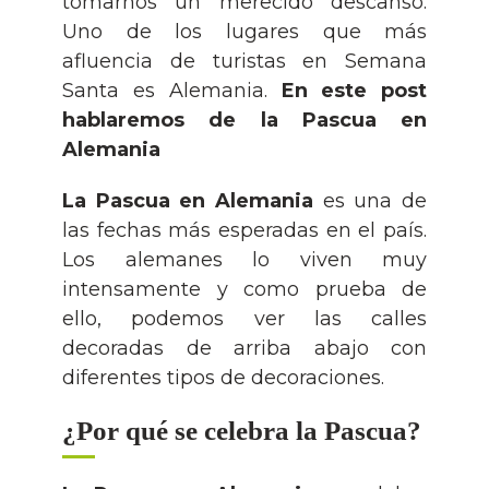
tomarnos un merecido descanso.
Curso escolar en el extranjero
Exámenes Goethe Institute
Blog
Uno de los lugares que más
afluencia de turistas en Semana
Campamentos
Suscríbete a la newsletter
Santa es Alemania.
En este post
hablaremos de la Pascua en
Contacto
Alemania
Acceso e-lab
La Pascua en Alemania
es una de
las fechas más esperadas en el país.
Cámarabilbao
Los alemanes lo viven muy
intensamente y como prueba de
ello, podemos ver las calles
decoradas de arriba abajo con
diferentes tipos de decoraciones.
¿Por qué se celebra la Pascua?