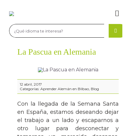
Saltar
al
Toggl
contenido
Navig
Buscar:
La Academia
La Pascua en Alemania
La academia de idiomas
Aprender Inglés
Profesores de Idiomas en Bilbao
Cursos de inglés
Aprender Francés
12 abril, 2017
Idiomas, niveles y certificaciones
Niveles y certificaciones de inglés
Cursos de francés
Aprender Alemán
Categorías:
Aprender Alemán en Bilbao
,
Blog
Exámenes Cambridge
Niveles y certificaciones de francés
Cursos de alemán
Matriculación
Con la llegada de la Semana Santa
en España, estamos deseando dejar
el trabajo a un lado y escaparnos a
Estancias en el extranjero para jóvenes inglés
Niveles y certificaciones de alemán
Recursos
otro lugar para desconectar y